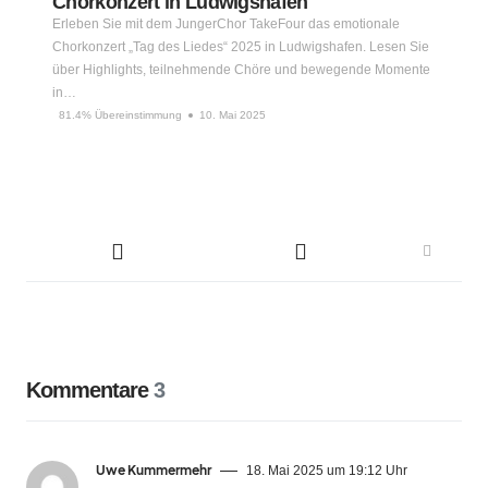
Chorkonzert in Ludwigshafen
Erleben Sie mit dem JungerChor TakeFour das emotionale
Chorkonzert „Tag des Liedes“ 2025 in Ludwigshafen. Lesen Sie
über Highlights, teilnehmende Chöre und bewegende Momente
in…
81.4% Übereinstimmung
10. Mai 2025
Kommentare
3
Uwe Kummermehr
18. Mai 2025 um 19:12 Uhr