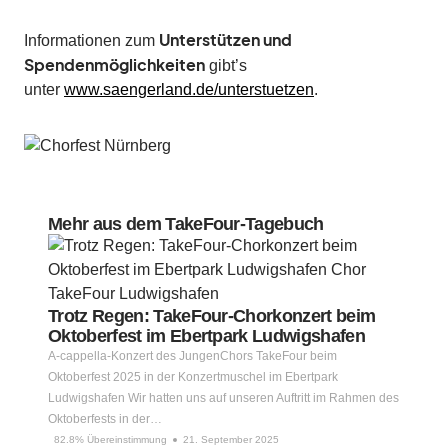
Unterstützen und
Informationen zum
Spendenmöglichkeiten
gibt’s
unter
www.saengerland.de/unterstuetzen
.
Mehr aus dem TakeFour-Tagebuch
Trotz Regen: TakeFour-Chorkonzert beim
Oktoberfest im Ebertpark Ludwigshafen
A-cappella-Konzert des JungenChors TakeFour beim
Oktoberfest 2025 in der Konzertmuschel im Ebertpark
Ludwigshafen Wir hatten uns auf unseren Auftritt im Rahmen des
Oktoberfests in der…
82.8% Übereinstimmung
21. September 2025