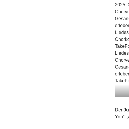
Der
Ju
You“,
„