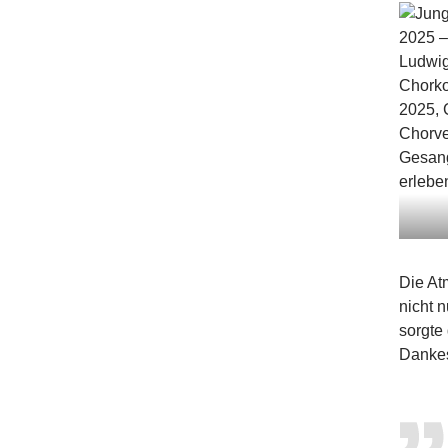
Die At
nicht 
sorgte
Dankes