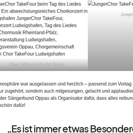
Junger
Klaus Hoffmann gibt den Ton an
mosphäre war ausgelassen und herzlich – passend zum Vortag 
nur zugehört, sondern auch mitgesungen, gelacht und applaudier
 der Sängerbund Oppau als Organisator dafür, dass alles reibungs
chön dafür!
„Es ist immer etwas Besonder