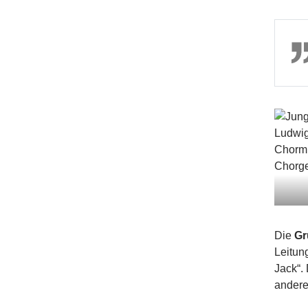
Die
Gr
Leitun
Jack“.
ander