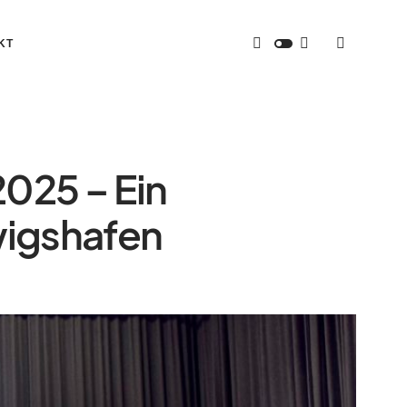
KT
025 – Ein
wigshafen