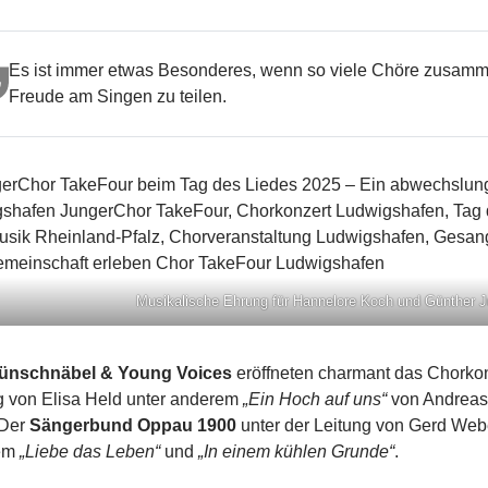
Es ist immer etwas Besonderes, wenn so viele Chöre zusa
Freude am Singen zu teilen.
Musikalische Ehrung für Hannelore Koch und Günther 
ünschnäbel & Young Voices
eröffneten charmant das Chorkon
g von Elisa Held unter anderem
„Ein Hoch auf uns“
von Andreas 
 Der
Sängerbund Oppau 1900
unter der Leitung von Gerd Webe
em
„Liebe das Leben“
und
„In einem kühlen Grunde“
.