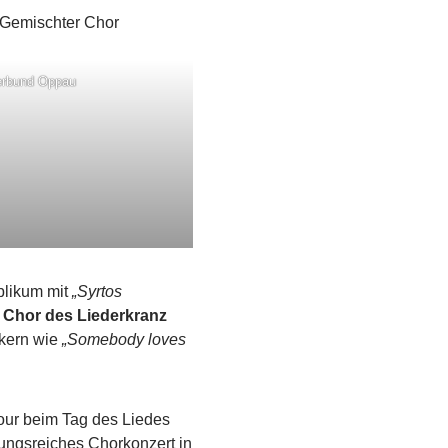
rbund Oppau
blikum mit
„Syrtos
 Chor des Liederkranz
ikern wie
„Somebody loves