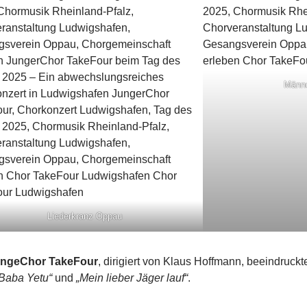
Männe
Liederkranz Oppau
ngeChor TakeFour
, dirigiert von Klaus Hoffmann, beeindruck
Baba Yetu“
und
„Mein lieber Jäger lauf“
.