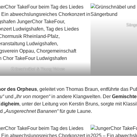
Sänge
Grünschnäbel & Young Voices
or des Orpheus
, geleitet von Thomas Braun, entführte das Pu
u“
und
„Ihr von morgen“
in andere Klangwelten. Der
Gemischte
Edigheim
, unter der Leitung von Kerstin Bruns, sorgte mit Klass
nd
„Ausgerechnet Bananen“
für gute Laune.