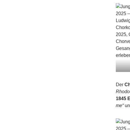
Der
Ch
Rhodo
1845 
me“
u