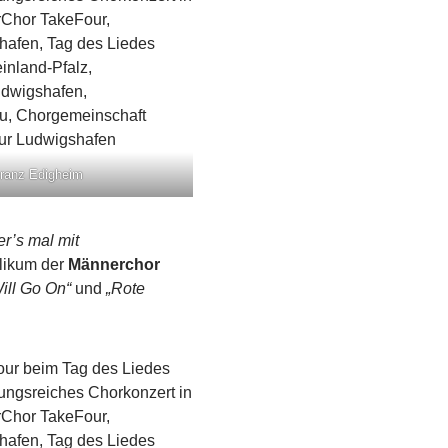
kranz Edigheim
er’s mal mit
likum der
Männerchor
ill Go On“
und
„Rote