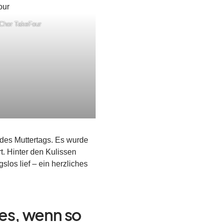
Chor TakeFour
des Muttertags. Es wurde
t. Hinter den Kulissen
los lief – ein herzliches
es, wenn so