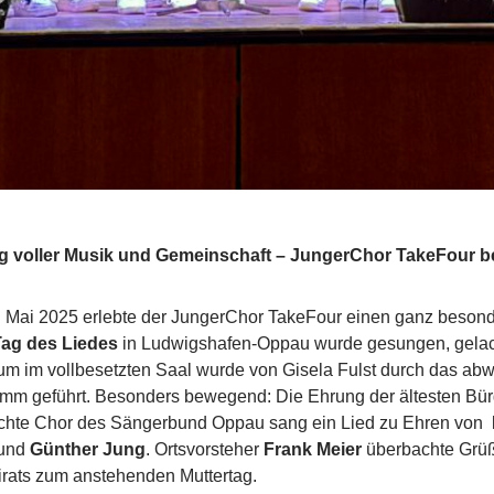
g voller Musik und Gemeinschaft – JungerChor TakeFour b
 Mai 2025 erlebte der JungerChor TakeFour einen ganz besond
Tag des Liedes
in Ludwigshafen-Oppau wurde gesungen, gelach
um im vollbesetzten Saal wurde von Gisela Fulst durch das ab
mm geführt. Besonders bewegend: Die Ehrung der ältesten Bür
hte Chor des Sängerbund Oppau sang ein Lied zu Ehren von
und
Günther Jung
. Ortsvorsteher
Frank Meier
überbachte Grü
irats zum anstehenden Muttertag.