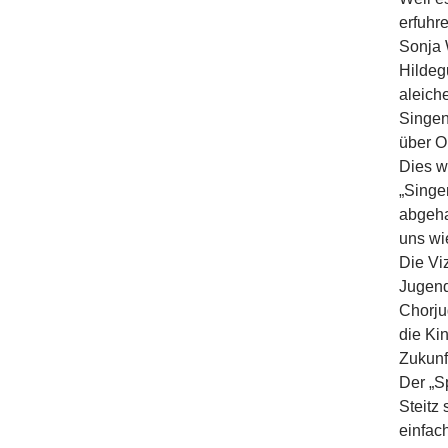
erfuhr
Sonja 
Hildeg
aleich
Singen
über O
Dies w
„Singe
abgeha
uns wi
Die Vi
Jugend
Chorju
die Kin
Zukunft
Der „S
Steitz
einfac