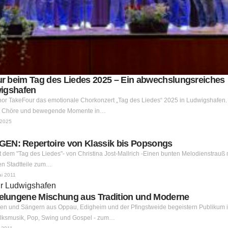
r beim Tag des Liedes 2025 – Ein abwechslungsreiches
wigshafen
or TakeFour das emotionale Chorkonzert „Tag des Liedes“ 2025 in Ludwigshafen.
nde Chöre und bewegende Momente in…
 2025
: Repertoire von Klassik bis Popsongs
it dem "Tag des Liedes"- von Christina Jost-Mallrich -Einen bunten Melodienstrauß 
en Stadtteile zum…
ai 2011
lungene Mischung aus Tradition und Moderne
nen und Sängern aus Oppau, Edigheim und der Pfingstweide begeistern Publikum 
lksmusik, Pop, Swing und Gospel - zum…