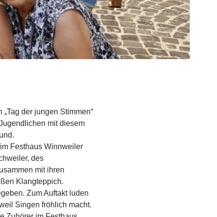
en „Tag der jungen Stimmen“
 Jugendlichen mit diesem
und.
t im Festhaus Winnweiler
hweiler, des
zusammen mit ihren
oßen Klangteppich.
gegeben. Zum Auftakt luden
weil Singen fröhlich macht.
Die Zuhörer im Festhaus