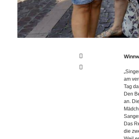
Winnwe
„Singe
am ver
Tag da
Den Be
an. Di
Mädche
Sanges
Das Re
die zw
Weil e