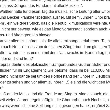
en, dass „Singen das Fundament aller Musik ist“.
Walther hatte für diesen Tag die musikalische Leitung aller 
und Becker krankheitsbedingt ausfiel. Mit dem Jungen Chor prä
em“, ein weiteres Stück, das die Republik musikalisch vereinte.
 nicht nur bewegt, wie es das Motto voraussagt, sondern auch,
rts- und Altersgrenzen hinweg.
ar vor allem zu spüren, als die allesamt sangeserfahrenen Tei
n nach Noten“ – das vom deutschen Sängerbund am gleichen T
lten wurde – zusammen mit dem Nachwuchs im Kanon fragten
eder und sind froh?“
zepräsidentin des pfälzischen Sängerbundes Gudrun Scherrer 
lichen für ihr Engagement. Sie betonte, dass ihr bei 110.000 Mi
gend nicht bange sei um den Fortbestand der Chöre in Deutschl
der zu sehen und vor allem zu hören. „Sie sind die wichtigen Mul
.“
paß an der Musik und die Freude am Singen“ sind es auch, die
 seit vielen Jahren regelmäßig in die Chorprobe nach Hochstein z
h was, wenn ich eine Zeit lang nicht gesungen habe“, ergänzt S