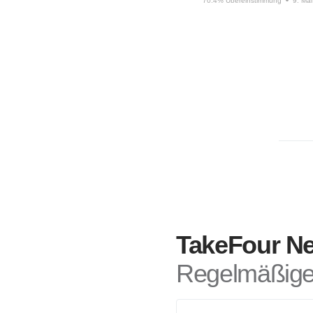
70.4% Übereinstimmung
9. Ma
TakeFour Ne
Regelmäßige 