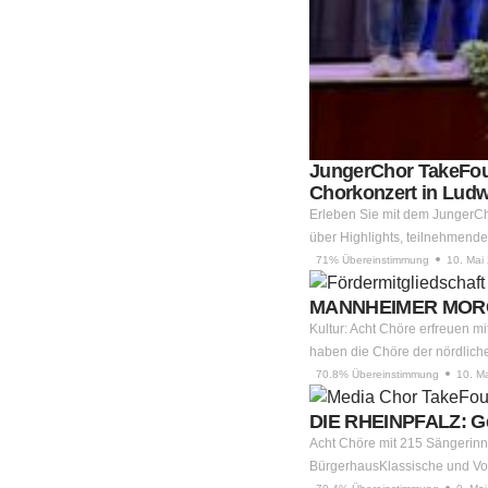
JungerChor TakeFou
Chorkonzert in Lud
Erleben Sie mit dem JungerCh
über Highlights, teilnehme
71% Übereinstimmung
10. Mai
MANNHEIMER MORGEN
Kultur: Acht Chöre erfreuen m
haben die Chöre der nördlich
70.8% Übereinstimmung
10. M
DIE RHEINPFALZ: Ge
Acht Chöre mit 215 Sängerin
BürgerhausKlassische und Vo