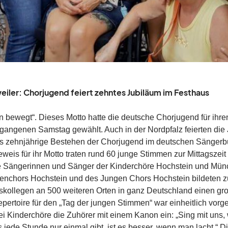
iler: Chorjugend feiert zehntes Jubiläum im Festhaus
n bewegt“. Dieses Motto hatte die deutsche Chorjugend für ihr
gangenen Samstag gewählt. Auch in der Nordpfalz feierten die
s zehnjährige Bestehen der Chorjugend im deutschen Sängerb
weis für ihr Motto traten rund 60 junge Stimmen zur Mittagszei
e Sängerinnen und Sänger der Kinderchöre Hochstein und Münc
nchors Hochstein und des Jungen Chors Hochstein bildeten 
kollegen an 500 weiteren Orten in ganz Deutschland einen gr
pertoire für den „Tag der jungen Stimmen“ war einheitlich vor
ei Kinderchöre die Zuhörer mit einem Kanon ein: „Sing mit uns, 
s jede Stunde nur einmal gibt, ist es besser, wenn man lacht.“ 