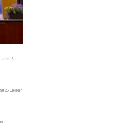
 Lesen Sie
mit 26 Liedern
im