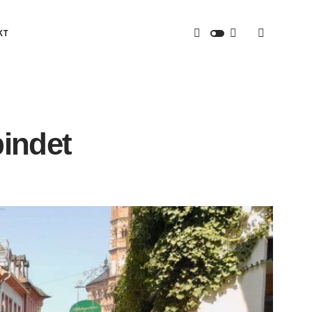
KT
bindet