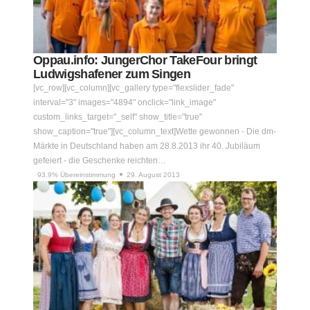
Oppau.info: JungerChor TakeFour bringt
Ludwigshafener zum Singen
[vc_row][vc_column][vc_gallery type="flexslider_fade"
interval="3" images="4894" onclick="link_image"
custom_links_target="_self" show_title="true"
show_caption="true"][vc_column_text]Wette gewonnen - Die dm-
Märkte in Deutschland haben am 28.8.2013 ihr 40. Jubiläum
gefeiert - die Geschenke reichten…
93.9% Übereinstimmung
29. August 2013