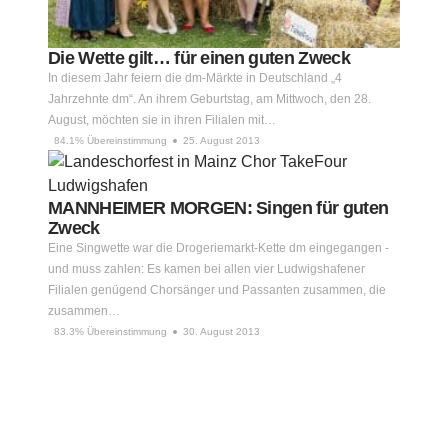
Die Wette gilt… für einen guten Zweck
In diesem Jahr feiern die dm-Märkte in Deutschland „4
Jahrzehnte dm“. An ihrem Geburtstag, am Mittwoch, den 28.
August, möchten sie in ihren Filialen mit…
84.1% Übereinstimmung
25. August 2013
MANNHEIMER MORGEN: Singen für guten
Zweck
Eine Singwette war die Drogeriemarkt-Kette dm eingegangen -
und muss zahlen: Es kamen bei allen vier Ludwigshafener
Filialen genügend Chorsänger und Passanten zusammen, die
zusammen…
83.3% Übereinstimmung
30. August 2013