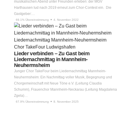
musikalischen Abend unter Freunden erleben: der MGV
Harthausen lud nach 2019 erneut zum Chor-Contest ein. Die
Gastgeber:…
69.1% Übereinstimmung
4. November 2022
Lieder verbinden – Zu Gast beim
Liedernachmittag in Mannheim-
Neuhermsheim
Junger Chor TakeFour beim Liedernachmittag Mannheim-
Neuhermsheim: Ein Nachmittag voller Musik, Begegnung und
Chorgemeinschaft mit Neue Töne e.V. (Leitung Claudia
Schumm), Frauenchor Mannheim-Neckarau (Leitung Magdalena
Zgela)…
67.9% Übereinstimmung
8. November 2025