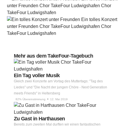
Mehr aus dem TakeFour-Tagebuch
Ein Tag voller Musik
Gleich zwei Konzerte am Vortag des Muttertags: "Tag des
Liedes" und "Die Nacht der jungen Chöre - Next Generation
meets Friends" in Heltersberg
82% Übereinstimmung
12. Mai 2019
Zu Gast in Harthausen
Bereits zum zweiten Mal durften wir einen fantastischen