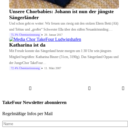
Unsere Chorbabies: Johann ist nun der jüngste
Sängerländer
Und schon geht es weiter: Wir freuen uns riesig mit den stolzen Eltern Betti (Alt)
und Tobias und „großer“ Schwester Ella über den süßen Neuankömmling:…
75.3% Übereinstimmung
29. Januar 2017
Katharina ist da
Mit Freude konnte das Sängerland heute morgen um 1:30 Uhr sein jüngstes
Mitglied begrüßen: Katharina Binzer (51cm, 3190g). Das Sängerland Oppau und
der JungeChor TakeFour…
72.4% Übereinstimmung
11. März 2007
TakeFour Newsletter abonnieren
Regelmäßige Infos per Mail