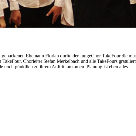
sch gebackenen Ehemann Florian durfte der JungeChor TakeFour die m
akeFour. Chorleiter Stefan Merkelbach und alle TakeFours gratulierte
e noch pünktlich zu ihrem Auftritt ankamen. Planung ist eben alles…