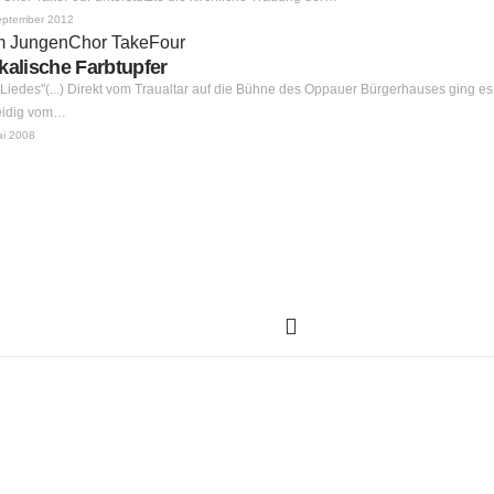
eptember 2012
kalische Farbtupfer
Liedes"(...) Direkt vom Traualtar auf die Bühne des Oppauer Bürgerhauses ging es
Weidig vom…
ai 2008