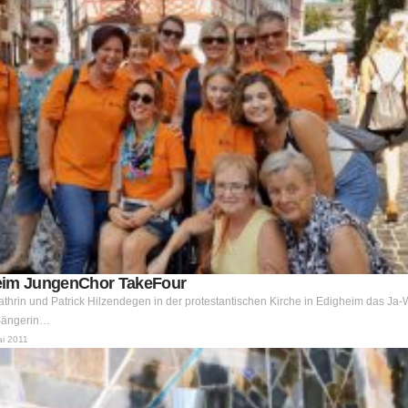
eim JungenChor TakeFour
hrin und Patrick Hilzendegen in der protestantischen Kirche in Edigheim das Ja-W
e Sängerin…
ai 2011