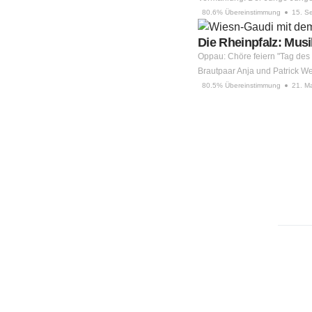
80.6% Übereinstimmung
15. S
Die Rheinpfalz: Musi
Oppau: Chöre feiern "Tag des 
Brautpaar Anja und Patrick 
80.5% Übereinstimmung
21. M