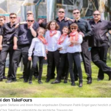
i den TakeFours
gerin Stefanie und ihrem frisch angetrauten Ehemann Patrik Engel ganz herzlich z
hor TakeFour unterstützte die kirchliche Trauung der…