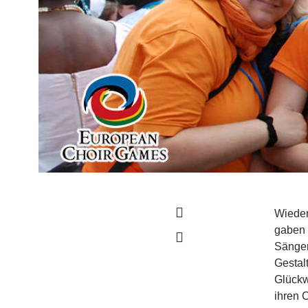
Wieder
gaben 
Sänger
Gestal
Glückw
ihren 