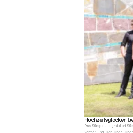
Hochzeitsglocken be
Das Sängerland gratuliert Sän
Vermählung. Der Junge JungeC