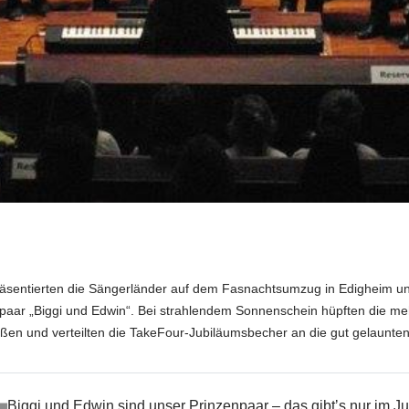
räsentierten die Sängerländer auf dem Fasnachtsumzug in Edigheim u
paar „Biggi und Edwin“. Bei strahlendem Sonnenschein hüpften die me
aßen und verteilten die TakeFour-Jubiläumsbecher an die gut gelaunte
Biggi und Edwin sind unser Prinzenpaar – das gibtʼs nur im Ju