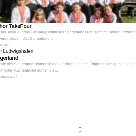
hor TakeFour
eChor TakeFour das Aushängeschild des Sängerlands und sorgt mit seinen inzwisch
Vereinsleben. Das Sängerland…
ril 2010
gerland
unde des Sängerlands kamen in die Lessinghalle nach Edigheim, um gemeinsam di
em tollen Kuchenbuffet durften die…
zember 2007