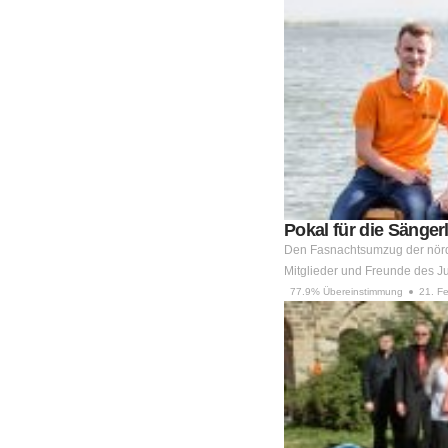
Pokal für die Sänge
Den Fasnachtsumzug der nördl
Mitglieder und Freunde des 
77.9% Übereinstimmung
21. F