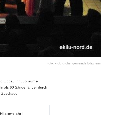
Foto: Prot. Kirchengemeinde Edigheim
nd Oppau ihr Jubiläums-
hr als 60 Sängerländer durch
n Zuschauer.
biläumsjahr !