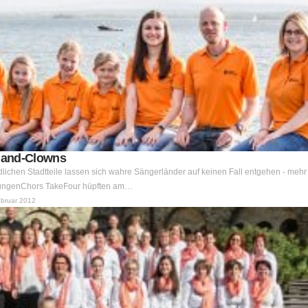
rland-Clowns
ichen Stadtteile lassen sich wahre Sängerländer auf keinen Fall entgehen - mehr 
JungenChors TakeFour hüpften am…
ebruar 2012