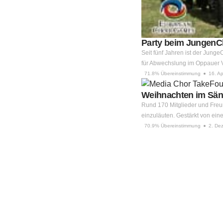
Party beim JungenC
Seit fünf Jahren ist der Jung
für Abwechslung im Oppauer 
71.8% Übereinstimmung
16. Ap
Weihnachten im Sän
Rund 170 Mitglieder und Fre
einzuläuten. Gestärkt von ein
70.9% Übereinstimmung
2. De