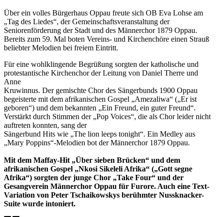
Über ein volles Bürgerhaus Oppau freute sich OB Eva Lohse am
„Tag des Liedes“, der Gemeinschaftsveranstaltung der
Seniorenförderung der Stadt und des Männerchor 1879 Oppau.
Bereits zum 59. Mal boten Vereins- und Kirchenchöre einen Strauß
beliebter Melodien bei freiem Eintritt.
Für eine wohlklingende Begrüßung sorgten der katholische und
protestantische Kirchenchor der Leitung von Daniel Therre und
Anne
Kruwinnus. Der gemischte Chor des Sängerbunds 1900 Oppau
begeisterte mit dem afrikanischen Gospel „Amezaliwa“ („Er ist
geboren“) und dem bekannten „Ein Freund, ein guter Freund“.
Verstärkt durch Stimmen der „Pop Voices“, die als Chor leider nicht
auftreten konnten, sang der
Sängerbund Hits wie „The lion leeps tonight“. Ein Medley aus
„Mary Poppins“-Melodien bot der Männerchor 1879 Oppau.
Mit dem Maffay-Hit „Über sieben Brücken“ und dem
afrikanischen Gospel „Nkosi Sikeleli Afrika“ („Gott segne
Afrika“) sorgten der junge Chor „Take Four“ und der
Gesangverein Männerchor Oppau für Furore. Auch eine Text-
Variation von Peter Tschaikowskys berühmter Nussknacker-
Suite wurde intoniert.