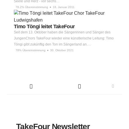
Seele und Herz - vor sechs…
78.2% Übereinstimmung
18. Januar 2011
Timo Töngi leitet TakeFour
Seit dem 13. Oktober haben die Sängerinnen und Sänger des
JungenChors TakeFour wieder eine künstlerische Leitung: Timo
Töngi gibt zukünftig den Ton im Sängerland an.…
78% Übereinstimmung
30. Oktober 2021
TakeFour Newsletter