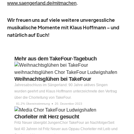
www.saengerland.de/mitmachen
.
Wir freuen uns auf viele weitere unvergessliche
musikalische Momente mit Klaus Hoffmann – und
natürlich auf Euch!
Mehr aus dem TakeFour-Tagebuch
Weihnachtsglühen bei TakeFour
Jahresabschluss im Sängerland: 90 Jahre aktives Singen
wurden geehrt und Klaus Hoffmann unterzeichnete den Vertrag
über die Chorleitung von TakeFour.
81.2% Übereinstimmung
20. Dezember 2023
Chorleiter mit Herz gesucht
Fritz Neuer übergibt JungenChor TakeFour an NachfolgerSeit
fast 40 Jahren ist Fritz Neuer aus Oppau Chorleiter mit Leib und