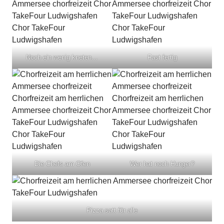
Noch ein wenig kneten…
Fast fertig
Die Chefs am Ofen
Wer hat noch Hunger?
Pizza satt für alle