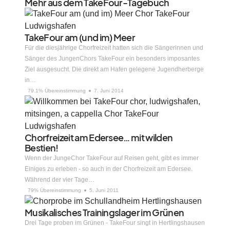
Mehr aus dem TakeFour-Tagebuch
TakeFour am (und im) Meer
Für die diesjährige Chorfreizeit hatten sich die Sängerinnen und
Sänger des JungenChors TakeFour ein besonders imposantes
Ziel ausgesucht. Die direkt am Hafen gelegene Jugendherberge
in…
79.1% Übereinstimmung
7. Juni 2014
Chorfreizeit am Edersee… mit wilden
Bestien!
Wenn der JungeChor TakeFour auf Reisen geht, gibt es immer
Einiges zu erleben - so auch in der Chorfreizeit am Edersee.
Während der vier Tage…
79% Übereinstimmung
5. Juni 2011
Musikalisches Trainingslager im Grünen
Drei Tage proben im Grünen - TakeFour singt in Hertlingshausen