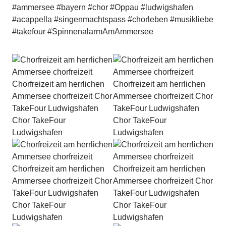
#ammersee #bayern #chor #Oppau #ludwigshafen
#acappella #singenmachtspass #chorleben #musikliebe
#takefour #SpinnenalarmAmAmmersee