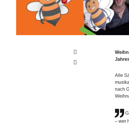
Weihna
Jahre
Alle S
musika
nach G
Weihna
G
– wer 