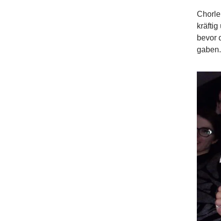
Chorle
kräfti
bevor 
gaben.