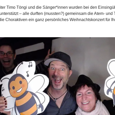
iter Timo Töngi und die Sänger*innen wurden bei den Einsin
g unterstützt – alle durften (mussten?) gemeinsam die Atem- u
die Choraktiven ein ganz persönliches Weihnachtskonzert für I