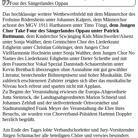
Four des Sängerlandes Oppau
Das hochklassige weitere Wettbewerbsfeld mit dem Männerchor des
Frohsinn Rödersheim unter Johannes Kalpers, dem Männerchor
achorat des MGV 1911 Harthausen unter Timo Töngi,
dem Jungen
Chor Take Four des Sängerlandes Oppau unter Patrick
Buttmann
, dem Kinderchor S(w)inging Kids Münchweiler/Alsenz
unter Sonja Walther, dem Gemischten Chor des Liederkranz
Edigheim unter Christian Göhringer, dem Jungen Chor
VielHarmonie Hochstein unter Sonja Walther, dem Jungen Chor No
Names des Liederkranz Edigheim unter Dieter Scheithe und mit
dem Frauenchor Vokal Spezial Dannstadt-Schauernheim unter
Kevin Breitbach überzeugten ohne Ausnahme mit gut gewählter
Literatur, bestechender Bühnenpräsenz und hoher Musikalität. Die
zahlreich erschienenen Zuhörer zeigten sich über das musikalische
Niveau hoch erfreut und sparten nicht mit Applaus.
Zu Beginn der Veranstaltung erwiesen die Europa-Abgeordnete
Jutta Steinruck, die Landtagsabgeordneten Marion Schneid und
Johannes Zehfuß und der stellvertretende Ortsvorsteher und
Stadtratsmitglied Frank Meyer der Veranstaltung die Ehre ihres
Besuchs, sie wurden von Chorverband-Präsident Hartmut Doppler
herzlich begrüßt.
Am Ende des Tages lobte Verbandschorleiter und Jury-Vorsitzender
Jürgen Schumacher alle beteiligten Chöre und verwies besonders