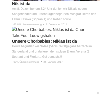
Nik ist da
Am 8. Dezember um 8:24 Uhr durften wir Nik als neuen
Sängerländer und Erdenbürger begrüßen. Wir gratulieren den
Eltern Katinka (Sopran 1) und Robert sowie…
63.8% Übereinstimmung
8. Dezember 2014
Unsere Chorbabies: Niklas ist da
Heute begrüßen wir Niklas (51cm, 3900g) ganz herzlich im
Sängerland und gratulieren den stolzen Eltern: Verena (2.
Sopran) und Florian... Gut gemacht!!!
63% Übereinstimmung
25. Januar 2017