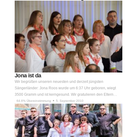
Jona ist da
Wir begrüßen unseren neuesten und derzeit jüngsten
Sängerländer: Jona Roos wurde um 6:37 Uhr geboren, wiegt
3500 Gramm und ist kerngesund. Wir gratulieren den Eltern…
64.6% Übereinstimmung
5. September 2010