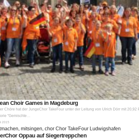
opean Choir Games in Magdeburg
er Chöre hat der JungeChor TakeFour unter der Leitung von Ulrich Dörr mit 20,92 
gorie "Gemischte…
li 2015
gerChor Oppau auf Siegertreppchen