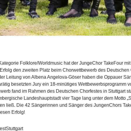
 Kategorie Folklore/Worldmusic hat der JungeChor TakeFour mi
Erfolg den zweiten Platz beim Chorwettbewerb des Deutschen
der Leitung von Albena Angelova-Göser haben die Oppauer Sä
rätig besetzten Jury ein 18-minütiges Wettbewerbsprogramm v
werb fand im Rahmen des Deutschen Chorfestes in Stuttgart sta
mbergische Landeshauptstadt vier Tage lang unter dem Motto „St
gen ließ. Die 42 Sängerinnen und Sänger des JungenChors Take
iesen Erfolg!
estStuttgart