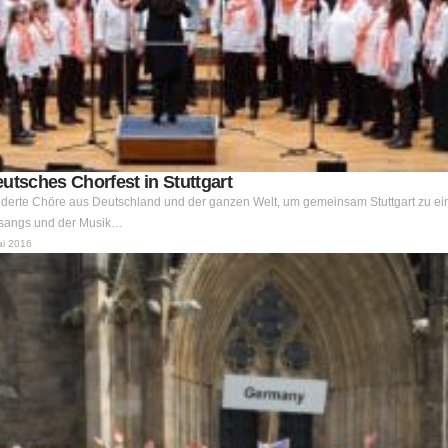
utsches Chorfest in Stuttgart
hunderte Chöre aus Deutschland und der ganzen Welt, um gemeinsam Stuttgart zu e
esangs und der Musik…
ai 2016