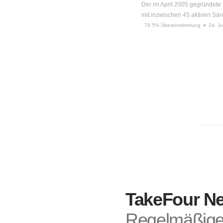
Der im April 2005 gegründete
mit inzwischen 45 aktiven S
79.5% Übereinstimmung
24. J
TakeFour Ne
Regelmäßige 