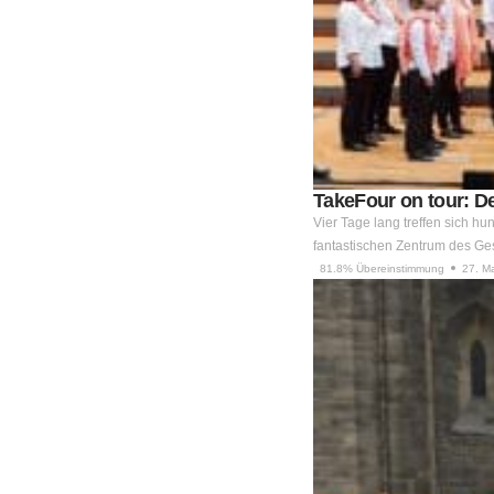
TakeFour on tour: De
Vier Tage lang treffen sich 
fantastischen Zentrum des G
81.8% Übereinstimmung
27. M