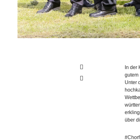
In der
gutem 
Unter 
hochka
Wettbe
württe
erklin
über d
#Chorf