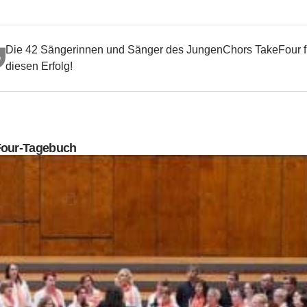
Die 42 Sängerinnen und Sänger des JungenChors TakeFour fr
diesen Erfolg!
Four-Tagebuch