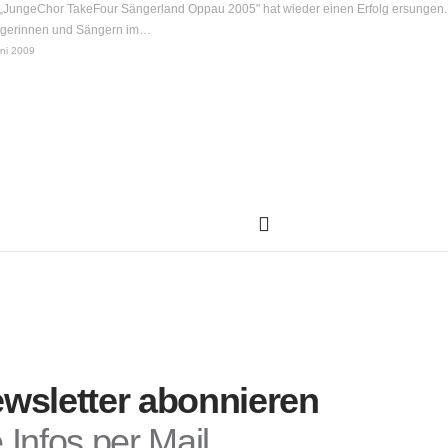
 „JungeChor TakeFour Sängerland Oppau 2005" hat wieder einen Erfolg ersungen.
ängerinnen und Sängern im…
uni 2009
wsletter abonnieren
Infos per Mail