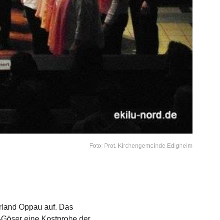
Foto: Prot. Kirchengemeinde Edigheim
erland Oppau auf. Das
-Göser eine Kostprobe der