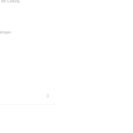
 der Leitung
ährigen