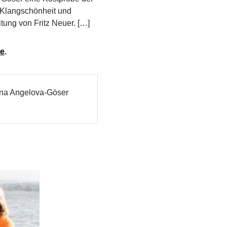
 Klangschönheit und
itung von Fritz Neuer. […]
de
.
bena Angelova-Göser