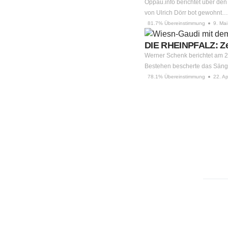
Oppau.info berichtet über de
von Ulrich Dörr bot gewohnt…
81.7% Übereinstimmung
9. Ma
DIE RHEINPFALZ: Zeh
Werner Schenk berichtet am 22
Bestehen bescherte das Sän
78.1% Übereinstimmung
22. Ap