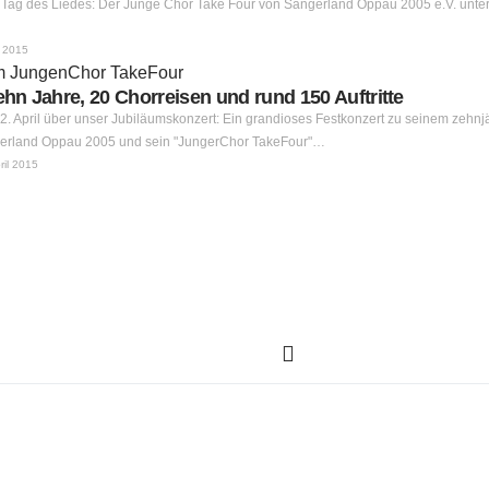
n Tag des Liedes: Der Junge Chor Take Four von Sängerland Oppau 2005 e.V. unter
i 2015
n Jahre, 20 Chorreisen und rund 150 Auftritte
. April über unser Jubiläumskonzert: Ein grandioses Festkonzert zu seinem zehnj
gerland Oppau 2005 und sein "JungerChor TakeFour"…
ril 2015