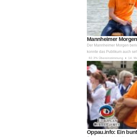
Mannheimer Morgen:
Der Mannheimer Morgen berich
konnte das Publikum auch se
82.3% Übereinstimmung
14. M
Oppau.info: Ein bun