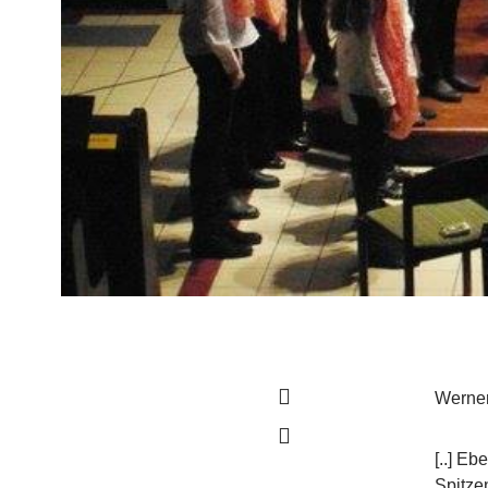
Werner
[..] E
Spitze