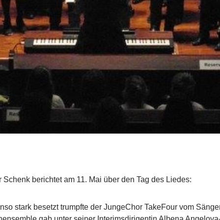
 Schenk berichtet am 11. Mai über den Tag des Liedes:
benso stark besetzt trumpfte der JungeChor TakeFour vom Säng
nensemble gab unter seiner Interimsdirigentin Albena Angelova