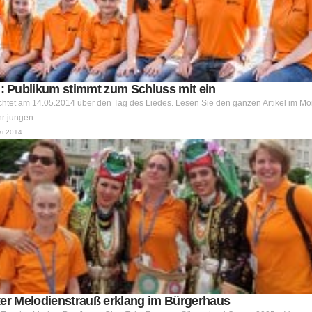
 Publikum stimmt zum Schluss mit ein
tet am 14.05.2014 über den Tag des Liedes. Lesen Sie den ganzen Artikel im Mor
hr jungen…
ai 2014
ter Melodienstrauß erklang im Bürgerhaus