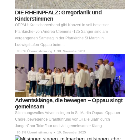
DIE RHEINPFALZ: Gregorianik und
Kinderstimmen
OPPAU: Kreischorverband gibt Konzert in voll besetzter
Pfarrkirche- von Andrea Clemens -125 Sänger sind am
vergangenen Samstag in der Pfarrkirche St Martin in
Ludwigshafen-Oppau beim…
80.6% Übereinstimmung
30. November 2011
Adventsklänge, die bewegen – Oppau singt
gemeinsam
Stimmungsvolles Adventssingen in St. Martin Oppau: Oppauer
Chöre, bewegende Uraufführung von „Hallelujah“ durch
JungerChor TakeFour und viel gemeinsamer Klang.
80.1% Übereinstimmung
10. Dezember 2025