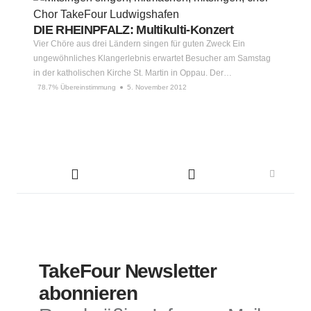
DIE RHEINPFALZ: Multikulti-Konzert
Vier Chöre aus drei Ländern singen für guten Zweck Ein
ungewöhnliches Klangerlebnis erwartet Besucher am Samstag
in der katholischen Kirche St. Martin in Oppau. Der…
78.7% Übereinstimmung
5. November 2012
TakeFour Newsletter
abonnieren