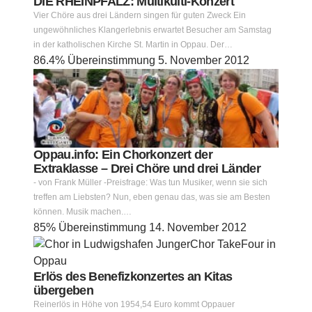
DIE RHEINPFALZ: Multikulti-Konzert
Vier Chöre aus drei Ländern singen für guten Zweck Ein
ungewöhnliches Klangerlebnis erwartet Besucher am Samstag
in der katholischen Kirche St. Martin in Oppau. Der…
86.4% Übereinstimmung
5. November 2012
Oppau.info: Ein Chorkonzert der
Extraklasse – Drei Chöre und drei Länder
- von Frank Müller -Preisfrage: Was tun Musiker, wenn sie sich
treffen am Liebsten? Nun, eben genau das, was sie am Besten
können. Musik machen.…
85% Übereinstimmung
14. November 2012
Erlös des Benefizkonzertes an Kitas
übergeben
Reinerlös in Höhe von 1954,54 Euro kommt Oppauer