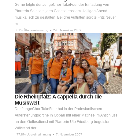
Gerne folgte der JungeChor TakeFour der Einladung von
Pfarrerin Seinsoth, den Gottesdienst am Heiligen Abend
musikalisch zu gestalten. Bei drei Auftritten sorgte Fritz Neuer
mit…
81% Übereinstimmung
24. Dezember 2009
Die Rheinpfalz: A cappella durch die
Musikwelt
Der JungeChor TakeFour hat in der Protestantischen
Auferstehungskirche in Oppau mit einer Matinee im Anschluss
an den Gottesdienst mit Pfarrerin Ute Friedberg begeistert.
Während der…
77.8% Übereinstimmung
7. November 2007