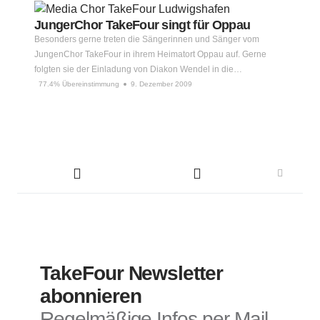
JungerChor TakeFour singt für Oppau
Besonders gerne treten die Sängerinnen und Sänger vom
JungenChor TakeFour in ihrem Heimatort Oppau auf. Gerne
folgten sie der Einladung von Diakon Wendel in die…
77.4% Übereinstimmung
9. Dezember 2009
TakeFour Newsletter
abonnieren
Regelmäßige Infos per Mail