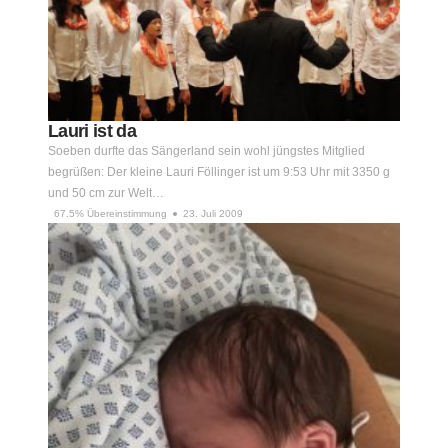
Lauri ist da
Soeben durfte das Sängerland sein wohl jüngstes Mitglied
begrüßen: Der kleine Lauri Föllinger ist um 9:53 Uhr mit 3350 g
und 50 cm zur Welt…
67.5% Übereinstimmung
23. Juli 2009