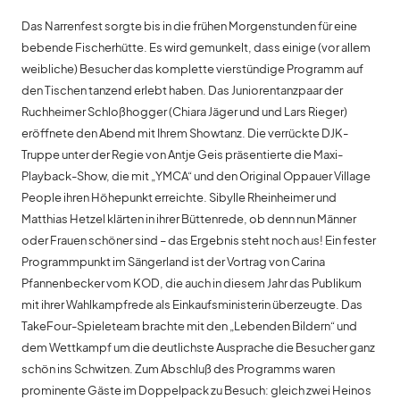
Das Narrenfest sorgte bis in die frühen Morgenstunden für eine
bebende Fischerhütte. Es wird gemunkelt, dass einige (vor allem
weibliche) Besucher das komplette vierstündige Programm auf
den Tischen tanzend erlebt haben. Das Juniorentanzpaar der
Ruchheimer Schloßhogger (Chiara Jäger und und Lars Rieger)
eröffnete den Abend mit Ihrem Showtanz. Die verrückte DJK-
Truppe unter der Regie von Antje Geis präsentierte die Maxi-
Playback-Show, die mit „YMCA“ und den Original Oppauer Village
People ihren Höhepunkt erreichte. Sibylle Rheinheimer und
Matthias Hetzel klärten in ihrer Büttenrede, ob denn nun Männer
oder Frauen schöner sind – das Ergebnis steht noch aus! Ein fester
Programmpunkt im Sängerland ist der Vortrag von Carina
Pfannenbecker vom KOD, die auch in diesem Jahr das Publikum
mit ihrer Wahlkampfrede als Einkaufsministerin überzeugte. Das
TakeFour-Spieleteam brachte mit den „Lebenden Bildern“ und
dem Wettkampf um die deutlichste Ausprache die Besucher ganz
schön ins Schwitzen. Zum Abschluß des Programms waren
prominente Gäste im Doppelpack zu Besuch: gleich zwei Heinos