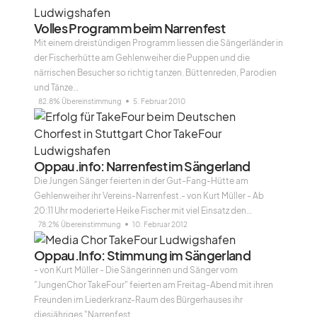
Volles Programm beim Narrenfest
Mit einem dreistündigen Programm liessen die Sängerländer in
der Fischerhütte am Gehlenweiher die Puppen und die
närrischen Besucher so richtig tanzen. Büttenreden, Parodien
und Tänze…
82.8% Übereinstimmung
5. Februar 2010
Oppau.info: Narrenfest im Sängerland
Die Jungen Sänger feierten in der Gut-Fang-Hütte am
Gehlenweiher ihr Vereins-Narrenfest.- von Kurt Müller - Ab
20:11 Uhr moderierte Heike Fischer mit viel Einsatz den…
78.2% Übereinstimmung
10. Februar 2012
Oppau.Info: Stimmung im Sängerland
- von Kurt Müller - Die Sängerinnen und Sänger vom
"JungenChor TakeFour" feierten am Freitag-Abend mit ihren
Freunden im Liederkranz-Raum des Bürgerhauses ihr
diesjähriges "Narrenfest…