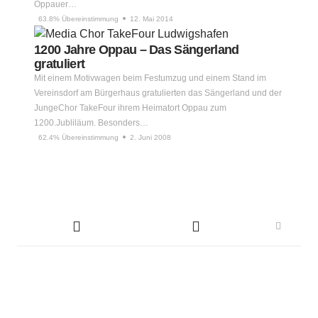
Oppauer…
63.8% Übereinstimmung
12. Mai 2014
1200 Jahre Oppau – Das Sängerland
gratuliert
Mit einem Motivwagen beim Festumzug und einem Stand im
Vereinsdorf am Bürgerhaus gratulierten das Sängerland und der
JungeChor TakeFour ihrem Heimatort Oppau zum
1200.Jubliläum. Besonders…
62.4% Übereinstimmung
2. Juni 2008