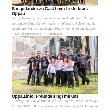
Sängerländer zu Gast beim Liederkranz
Oppau
Bei der Eröffnung des Sommerfestes des Liederkranz Oppau
wurden die Sängerländer herzlich empfangen. Nicht einmal der
zu späterer Stunde einsetzende Regen konnte die gute Laune…
76.8% Übereinstimmung
4. August 2006
Oppau.info: Freunde singt mit uns
- Beitrag und Bild von Kurt Müller - Am Tag des Liedes, Samstag
10. Mai 2014 15:00 Uhr, feierten am Vorabend zum Muttertag die