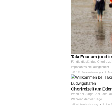
TakeFour am (und i
Für die diesjährige Chorfrei
imposantes Ziel ausgesucht.
68.1% Übereinstimmung
7. Jun
Chorfreizeit am Ede
Wenn der JungeChor TakeFour a
Während der vier Tage…
68% Übereinstimmung
5. Juni 