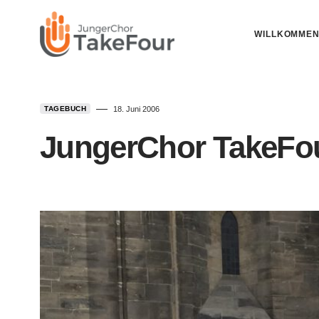
WILLKOMME
TAGEBUCH
18. Juni 2006
JungerChor TakeFou