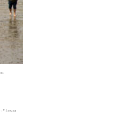
ers
am Edersee.