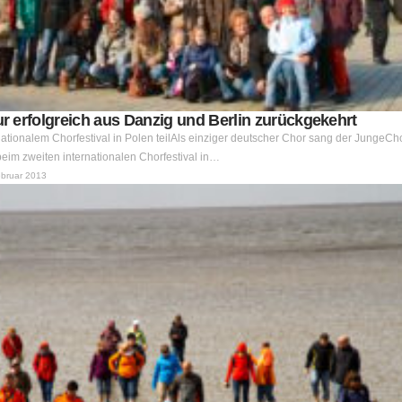
 erfolgreich aus Danzig und Berlin zurückgekehrt
ationalem Chorfestival in Polen teilAls einziger deutscher Chor sang der JungeCh
im zweiten internationalen Chorfestival in…
ebruar 2013