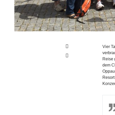
Vier T
verbra
Reise 
dem Ch
Oppaue
Resort
Konzer