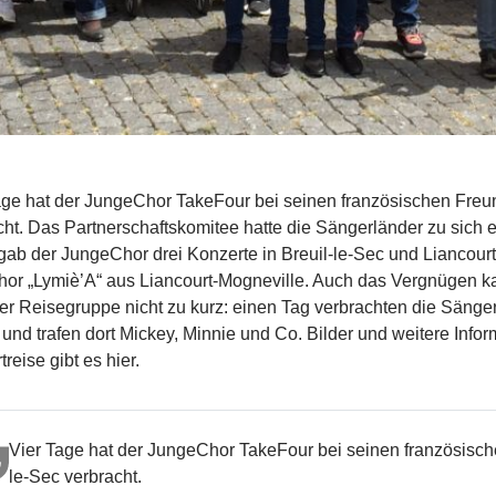
age hat der JungeChor TakeFour bei seinen französischen Freun
cht. Das Partnerschaftskomitee hatte die Sängerländer zu sich
gab der JungeChor drei Konzerte in Breuil-le-Sec und Liancourt
or „Lymiè’A“ aus Liancourt-Mogneville. Auch das Vergnügen ka
r Reisegruppe nicht zu kurz: einen Tag verbrachten die Sänge
 und trafen dort Mickey, Minnie und Co. Bilder und weitere Info
treise gibt es
hier
.
Vier Tage hat der JungeChor TakeFour bei seinen französisch
le-Sec verbracht.