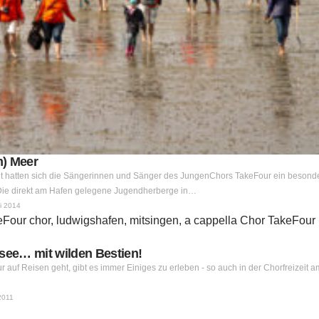
m) Meer
zeit hatten sich die Sängerinnen und Sänger des JungenChors TakeFour ein besond
 Die direkt am Hafen gelegene Jugendherberge in…
i 2014
rsee… mit wilden Bestien!
uf Reisen geht, gibt es immer Einiges zu erleben - so auch in der Chorfreizeit 
2011